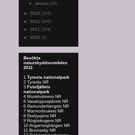
►
januari
(24)
►
2013
(319)
►
2012
(505)
►
2011
(324)
►
2010
(3)
Besökta
naturskyddsområden
2011
1
Tyresta nationalpark
2 Tyresta NR
3
Fulufjällets
nationalpark
4 Munkholmens NR
5 Vasaloppsspårets NR
6 Ramunderbergets NR
7 Marmorbrukets NR
8 Ekebysjöns NR
9 Rösjöskogens NR
10 Angarnssjöängen NR
11 Bromseby NR