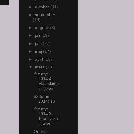
►
oktober
(11)
►
september
(14)
►
augusti
(8)
►
juli
(19)
►
juni
(27)
►
maj
(17)
►
april
(13)
▼
mars
(20)
Äventyr
2014:4
Med skidor
till lyxen
52 foton
2014: 13
Äventyr
2014:3
Total lycka
i fjällen
On the