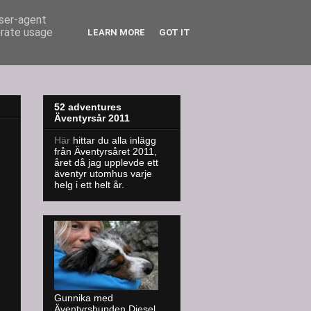
user-agent
erate usage
LEARN MORE
GOT IT
52 adventures
Äventyrsår 2011
Här
hittar du alla inlägg
från Äventyrsåret 2011,
året då jag upplevde ett
äventyr utomhus varje
helg i ett helt år.
Gunnika med
Äventyrshunden Diesel