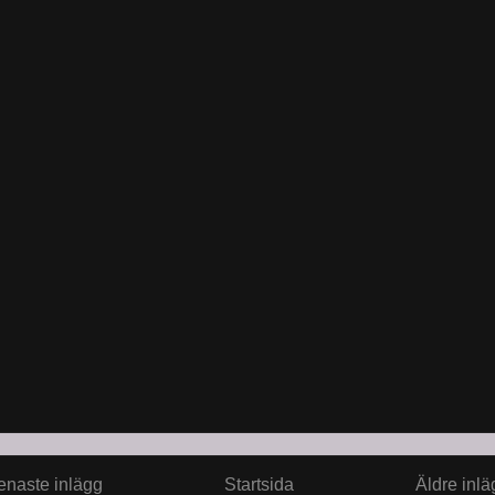
enaste inlägg
Startsida
Äldre inlä