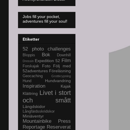
Jobs fill your pocket,
adventures fill your soul!
Etiketter
52 photo challenges
Bok
Bloppis
Downhill
Film
Expedition 52
Dressin
Foto
Följ med
Forskajak
52adventures
Föreläsning
Geocaching
Grottkrypning
Hundvandring
Hund
Inspiration
Kajak
Livet i stort
Klättring
och smått
Längdskidor
Långfärdsskridskor
Miniäventyr
Mountainbike
Press
Reportage
Reserverat