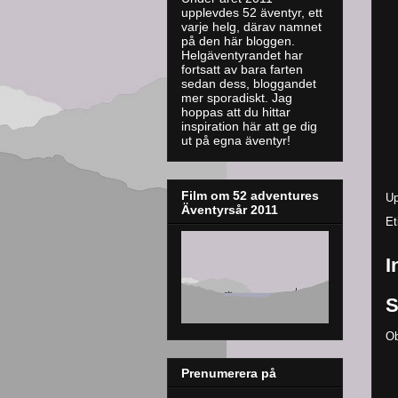
upplevdes 52 äventyr, ett
varje helg, därav namnet
på den här bloggen.
Helgäventyrandet har
fortsatt av bara farten
sedan dess, bloggandet
mer sporadiskt. J
ag
hoppas att du hittar
inspiration här att ge dig
ut på egna äventyr!
Film om 52 adventures
Up
Äventyrsår 2011
Et
I
S
Ob
Prenumerera på