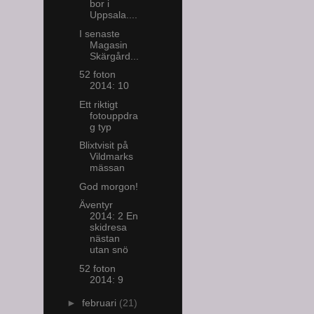
bor i
Uppsala....
I senaste
Magasin
Skärgård...
52 foton
2014: 10
Ett riktigt
fotouppdra
g typ
Blixtvisit på
Vildmarks
mässan
God morgon!
Äventyr
2014: 2 En
skidresa
nästan
utan snö
52 foton
2014: 9
►
februari
(21)