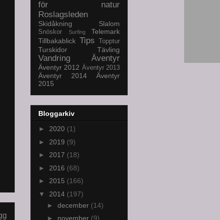
för natur
Roslagsleden
Skidåkning
Slalom
Telemark
Snöskor
Surfing
Tips
Tillbakablick
Topptur
Turskidor
Tävling
Vandring
Äventyr
Äventyr 2012
Äventyr 2013
Äventyr 2014
Äventyr
2015
Bloggarkiv
►
2020
(1)
►
2019
(9)
►
2017
(18)
►
2016
(68)
►
2015
(166)
▼
2014
(197)
►
december
(14)
gg
►
november
(9)