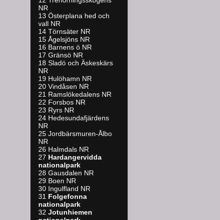
12 Trehörningsskogens
NR
13 Österplana hed och
vall NR
14 Törnsäter NR
15 Ågelsjöns NR
16 Barnens ö NR
17 Gränsö NR
18 Sladö och Äskeskärs
NR
19 Hulöhamn NR
20 Vindåsen NR
21 Ramslökedalens NR
22 Forsbos NR
23 Ryrs NR
24 Hedesundafjärdens
NR
25 Jordbärsmuren-Ålbo
NR
26 Halmdals NR
27
Hardangervidda
nationalpark
28 Gausdalen NR
29 Boen NR
30 Ingulfland NR
31
Folgefonna
nationalpark
32
Jotunhiemen