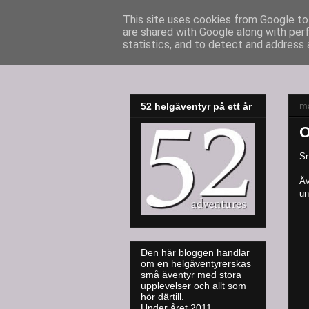
This site uses cookies from Google to 
are shared with Google along with per
52adventures
statistics, and to detect and address 
m
52 helgäventyr på ett år
O
Sn
Äv
un
Den här bloggen handlar
om en helgäventyrerskas
små äventyr med stora
upplevelser och allt som
hör därtill.
Under året 2011