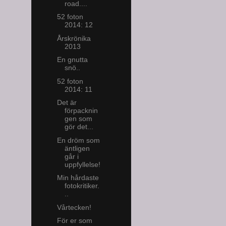
road....
52 foton
2014: 12
Årskrönika
2013
En gnutta
snö..
52 foton
2014: 11
Det är
förpacknin
gen som
gör det...
En dröm som
äntligen
går i
uppfyllelse!
Min hårdaste
fotokritiker.
..
Vårtecken!
För er som