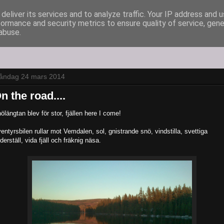
deliver its services and to analyze traffic. Your IP address and 
formance and security metrics to ensure quality of service, gen
abuse.
åndag 24 mars 2014
n the road....
ölängtan blev för stor, fjällen here I come!
entyrsbilen rullar mot Vemdalen, sol, gnistrande snö, vindstilla, svettiga
derställ, vida fjäll och fräknig näsa.