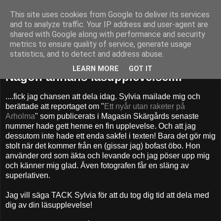
This site uses cookies from Google to deliver its services
52adventures
and to analyze traffic. Your IP address and user-agent are
shared with Google along with performance and security
metrics to ensure quality of service, generate usage
statistics, and to detect and address abuse.
torsdag 29 november 2012
LEARN MORE
GOT IT
Någon annans läsupplevelse....
....fick jag chansen att dela idag. Sylvia mailade mig och
berättade att reportaget om "
Ett nyår utan raketer på
Arholma
" som publicerats i Magasin Skärgårds senaste
nummer hade gett henne en fin upplevelse. Och att jag
dessutom inte hade ett enda sakfel i texten! Bara det gör mig
stolt när det kommer från en (gissar jag) bofast öbo. Hon
använder ord som äkta och levande och jag pöser upp mig
och känner mig glad. Även fotografen får en släng av
superlativen.
Jag vill säga TACK Sylvia för att du tog dig tid att dela med
dig av din läsupplevelse!