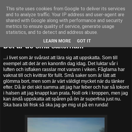
This site uses cookies from Google to deliver its services
52adventures
and to analyze traffic. Your IP address and user-agent are
shared with Google along with performance and security
metrics to ensure quality of service, generate usage
statistics, and to detect and address abuse.
onsdag 27 februari 2013
LEARN MORE
GOT IT
Det är de små sakerna...
...i livet som är svårast att lära sig att uppskatta. Som till
exempel att det är en kanonfin dag idag. Det luktar vår i
luften och isflaken rasslar mot varann i viken. Fåglarna har
vaknat till och kvittrar för fullt. Små saker som är lätt att
glömma bort, men som är värt väldigt mycket när du tänker
efter. Då är det skit samma att jag har feber och har så tokont
i halsen att jag knappt kan prata. Noll ork i kroppen, men jag
kan ändå uppskatta att spåren på ön är superfina just nu.
Ska bara bli frisk så ska jag ge mig ut på en runda!