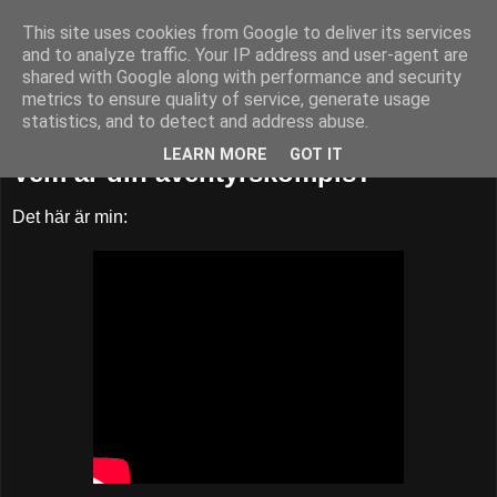
This site uses cookies from Google to deliver its services
52adventures
and to analyze traffic. Your IP address and user-agent are
shared with Google along with performance and security
metrics to ensure quality of service, generate usage
statistics, and to detect and address abuse.
fredag 22 februari 2013
LEARN MORE
GOT IT
Vem är din äventyrskompis?
Det här är min: