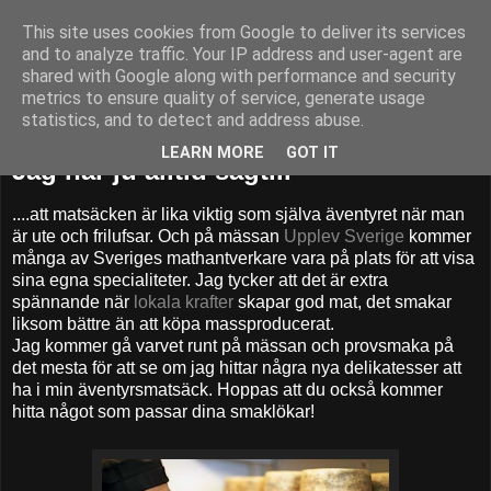
This site uses cookies from Google to deliver its services
52adventures
and to analyze traffic. Your IP address and user-agent are
shared with Google along with performance and security
metrics to ensure quality of service, generate usage
statistics, and to detect and address abuse.
måndag 25 februari 2013
LEARN MORE
GOT IT
Jag har ju alltid sagt...
....att matsäcken är lika viktig som själva äventyret när man
är ute och frilufsar. Och på mässan
Upplev Sverige
kommer
många av Sveriges mathantverkare vara på plats för att visa
sina egna specialiteter. Jag tycker att det är extra
spännande när
lokala krafter
skapar god mat, det smakar
liksom bättre än att köpa massproducerat.
Jag kommer gå varvet runt på mässan och provsmaka på
det mesta för att se om jag hittar några nya delikatesser att
ha i min äventyrsmatsäck. Hoppas att du också kommer
hitta något som passar dina smaklökar!