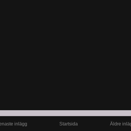
enaste inlägg
Startsida
Äldre inlä