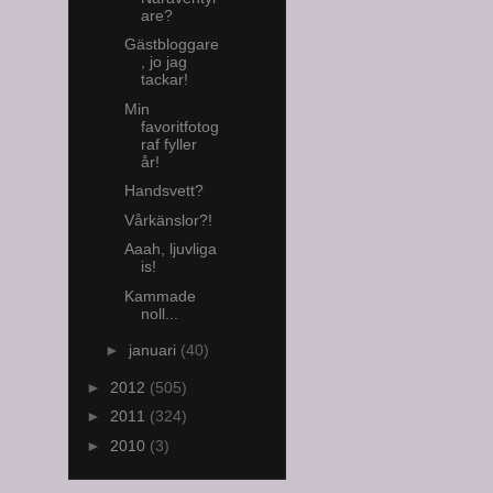
are?
Gästbloggare
, jo jag
tackar!
Min
favoritfotog
raf fyller
år!
Handsvett?
Vårkänslor?!
Aaah, ljuvliga
is!
Kammade
noll...
►
januari
(40)
►
2012
(505)
►
2011
(324)
►
2010
(3)