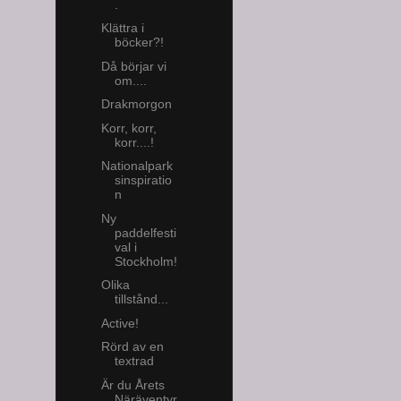
.
Klättra i
böcker?!
Då börjar vi
om....
Drakmorgon
Korr, korr,
korr....!
Nationalpark
sinspiratio
n
Ny
paddelfesti
val i
Stockholm!
Olika
tillstånd...
Active!
Rörd av en
textrad
Är du Årets
Näräventyr