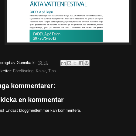
plagd av
Gunnika
kl.
13:24
iketter:
Föreläsning
,
Kajak
,
Tips
nga kommentarer:
kicka en kommentar
s! Endast bloggmedlemmar kan kommentera.