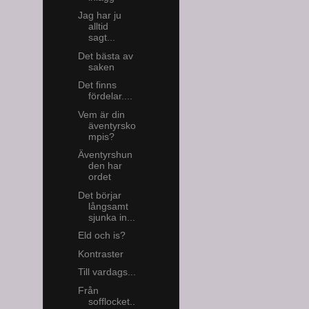
Jag har ju
alltid
sagt...
Det bästa av
saken
Det finns
fördelar....
Vem är din
äventyrsko
mpis?
Äventyrshun
den har
ordet
Det börjar
långsamt
sjunka in...
Eld och is?
Kontraster
Till vardags...
Från
sofflocket..