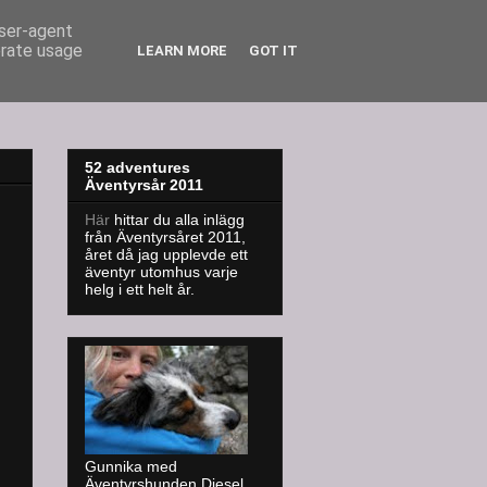
user-agent
erate usage
LEARN MORE
GOT IT
52 adventures
Äventyrsår 2011
Här
hittar du alla inlägg
från Äventyrsåret 2011,
året då jag upplevde ett
äventyr utomhus varje
helg i ett helt år.
Gunnika med
Äventyrshunden Diesel