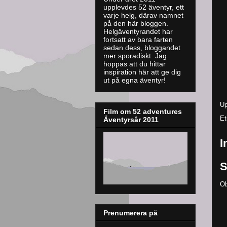
upplevdes 52 äventyr, ett
varje helg, därav namnet
på den här bloggen.
Helgäventyrandet har
fortsatt av bara farten
sedan dess, bloggandet
mer sporadiskt. J
ag
hoppas att du hittar
inspiration här att ge dig
ut på egna äventyr!
Up
Film om 52 adventures
Et
Äventyrsår 2011
I
S
Ob
Prenumerera på