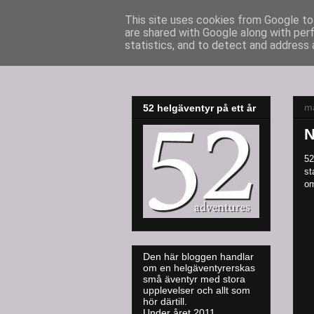
This site uses cookies from Google to 
are shared with Google along with per
52adventures
statistics, and to detect and address 
må
52 helgäventyr på ett år
N
52
st
om
Den här bloggen handlar
om en helgäventyrerskas
små äventyr med stora
upplevelser och allt som
hör därtill.
Under året 2011