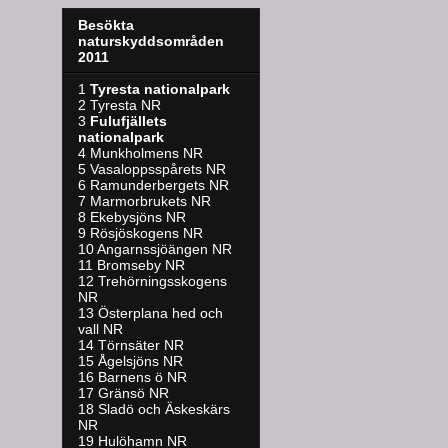
Besökta
naturskyddsområden
2011
1
Tyresta nationalpark
2 Tyresta NR
3
Fulufjällets
nationalpark
4 Munkholmens NR
5 Vasaloppsspårets NR
6 Ramunderbergets NR
7 Marmorbrukets NR
8 Ekebysjöns NR
9 Rösjöskogens NR
10 Angarnssjöängen NR
11 Bromseby NR
12 Trehörningsskogens
NR
13 Österplana hed och
vall NR
14 Törnsäter NR
15 Ågelsjöns NR
16 Barnens ö NR
17 Gränsö NR
18 Sladö och Äskeskärs
NR
19 Hulöhamn NR