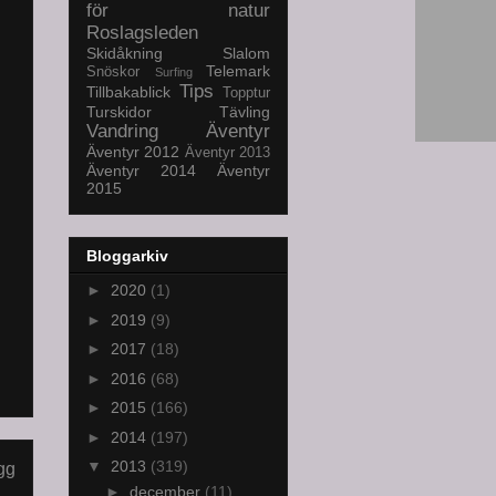
för natur
Roslagsleden
Skidåkning
Slalom
Telemark
Snöskor
Surfing
Tips
Tillbakablick
Topptur
Turskidor
Tävling
Vandring
Äventyr
Äventyr 2012
Äventyr 2013
Äventyr 2014
Äventyr
2015
Bloggarkiv
►
2020
(1)
►
2019
(9)
►
2017
(18)
►
2016
(68)
►
2015
(166)
►
2014
(197)
▼
2013
(319)
gg
►
december
(11)