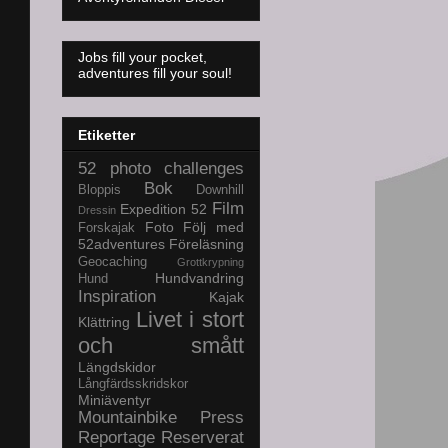
Jobs fill your pocket,
adventures fill your soul!
Etiketter
52 photo challenges
Bok
Bloppis
Downhill
Film
Expedition 52
Dressin
Foto
Följ med
Forskajak
52adventures
Föreläsning
Geocaching
Grottkrypning
Hundvandring
Hund
Inspiration
Kajak
Livet i stort
Klättring
och smått
Längdskidor
Långfärdsskridskor
Miniäventyr
Mountainbike
Press
Reportage
Reserverat