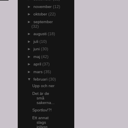
►
november
(12)
►
oktober
(22)
►
september
(32)
►
augusti
(18)
►
juli
(10)
►
juni
(30)
►
maj
(42)
►
april
(37)
►
mars
(35)
▼
februari
(30)
Upp och ner
Det är de
små
sakerna...
Sportlov!?!
Ett annat
slags
inlägg