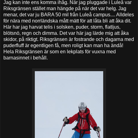
Jag kan inte ens komma ihåg. När jag pluggade i Luleå var
Riksgränsen stället man hängde på när det var helg. Jag
menar, det var ju BARA 50 mil från Luleå campus.... Alldeles
för nära med norrländska mått mätt för att låta bli att åka dit.
Här har jag harvat telis i solsken, puder, storm, flatljus,
blötsnö, regn och dimma. Det var här jag lärde mig att åka
skidor, på riktigt. Riksgränsen är fostrande och dagarna med
puderfluff är egentligen få, men roligt kan man ha ändå!
Hela Riksgränsen är som en lekplats för vuxna med
barnasinnet i behåll.