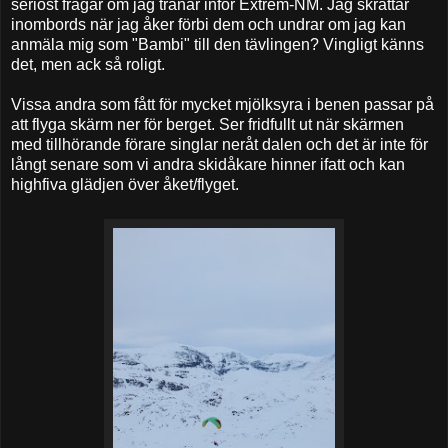
seriöst frågar om jag tränar inför Extrem-NM. Jag skrattar
inombords när jag åker förbi dem och undrar om jag kan
anmäla mig som "Bambi" till den tävlingen? Vingligt känns
det, men ack så roligt.
Vissa andra som fått för mycket mjölksyra i benen passar på
att flyga skärm ner för berget. Ser fridfullt ut när skärmen
med tillhörande förare singlar neråt dalen och det är inte för
långt senare som vi andra skidåkare hinner ifatt och kan
highfiva glädjen över åket/flyget.