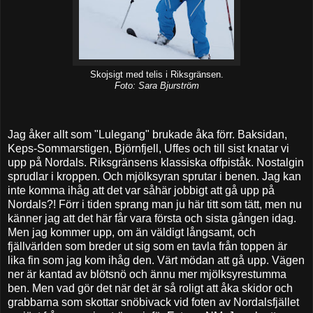
Skojsigt med telis i Riksgränsen.
Foto: Sara Bjurström
Jag åker allt som "Lulegang" brukade åka förr. Baksidan,
Keps-Sommarstigen, Björnfjell, Uffes och till sist knatar vi
upp på Nordals. Riksgränsens klassiska offpiståk. Nostalgin
sprudlar i kroppen. Och mjölksyran sprutar i benen. Jag kan
inte komma ihåg att det var såhär jobbigt att gå upp på
Nordals?! Förr i tiden sprang man ju här titt som tätt, men nu
känner jag att det här får vara första och sista gången idag.
Men jag kommer upp, om än väldigt långsamt, och
fjällvärlden som breder ut sig som en tavla från toppen är
lika fin som jag kom ihåg den. Värt mödan att gå upp. Vägen
ner är kantad av blötsnö och ännu mer mjölksyrestumma
ben. Men vad gör det när det är så roligt att åka skidor och
grabbarna som skottar snöbivack vid foten av Nordalsfjället