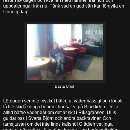
resten av dagen och kvällen med minnen från förr och
uppdateringar från nu. Tänk vad en god vän kan förgylla en
stormig dag!
Bästa Ullis!
Lördagen ser inte mycket bättre ut vädermässigt och för att
få lite skidåkning i benen chansar vi på Björkliden. Det är
alltid bättre väder där om det är skit i Riksgränsen. Ullis
guidar oss i Svarta Björn och andra bäckraviner. Och
tamejtusan om det inte finns kallsnö! Glädjen vet inga
gränser när snön sköljer över knäna. Jag hade helt glömt