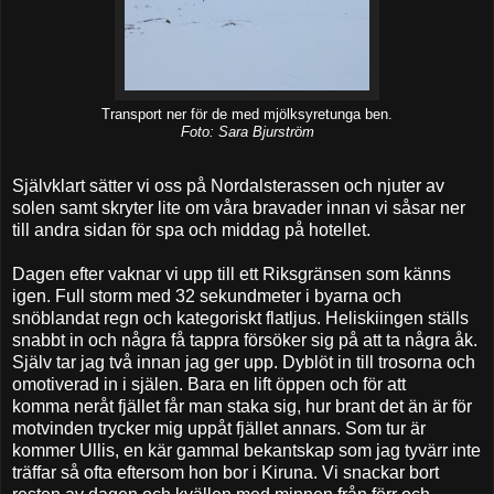
Transport ner för de med mjölksyretunga ben.
Foto: Sara Bjurström
Självklart sätter vi oss på Nordalsterassen och njuter av
solen samt skryter lite om våra bravader innan vi såsar ner
till andra sidan för spa och middag på hotellet.
Dagen efter vaknar vi upp till ett Riksgränsen som känns
igen. Full storm med 32 sekundmeter i byarna och
snöblandat regn och kategoriskt flatljus. Heliskiingen ställs
snabbt in och några få tappra försöker sig på att ta några åk.
Själv tar jag två innan jag ger upp. Dyblöt in till trosorna och
omotiverad in i själen. Bara en lift öppen och för att
komma neråt fjället får man staka sig, hur brant det än är för
motvinden trycker mig uppåt fjället annars. Som tur är
kommer Ullis, en kär gammal bekantskap som jag tyvärr inte
träffar så ofta eftersom hon bor i Kiruna. Vi snackar bort