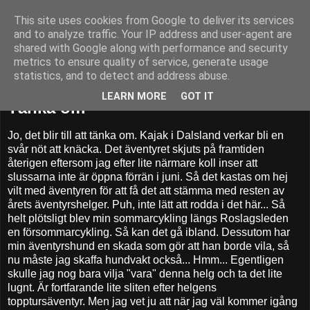
This site uses cookies from Google to deliver its services
52adventures
and to analyze traffic. Your IP address and user-agent are
shared with Google along with performance and security
metrics to ensure quality of service, generate usage
statistics, and to detect and address abuse.
fredag 29 april 2011
LEARN MORE
GOT IT
Tänka om
Jo, det blir till att tänka om. Kajak i Dalsland verkar bli en
svår nöt att knäcka. Det äventyret skjuts på framtiden
återigen eftersom jag efter lite närmare koll inser att
slussarna inte är öppna förrän i juni. Så det kastas om hej
vilt med äventyren för att få det att stämma med resten av
årets äventyrshelger. Puh, inte lätt att rodda i det här... Så
helt plötsligt blev min sommarcykling längs Roslagsleden
en försommarcykling. Så kan det gå ibland. Dessutom har
min äventyrshund en skada som gör att han borde vila, så
nu måste jag skaffa hundvakt också... Hmm... Egentligen
skulle jag nog bara vilja "vara" denna helg och ta det lite
lugnt. Är fortfarande lite sliten efter helgens
topptursäventyr. Men jag vet ju att när jag väl kommer igång