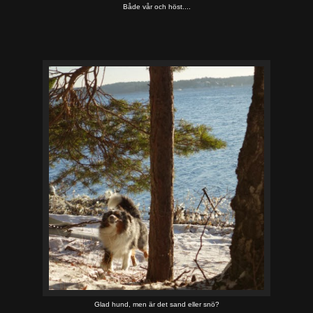
Både vår och höst....
Glad hund, men är det sand eller snö?