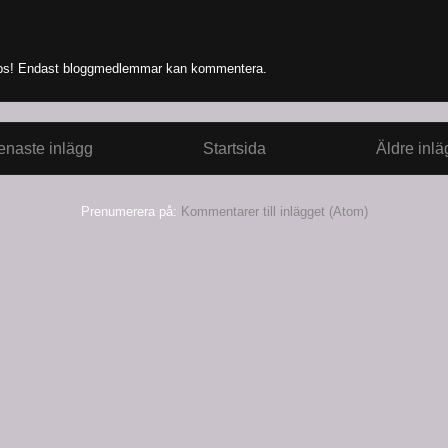
s! Endast bloggmedlemmar kan kommentera.
enaste inlägg
Startsida
Äldre inlä
Prenumerera på:
Kommentarer till inlägget (Atom)