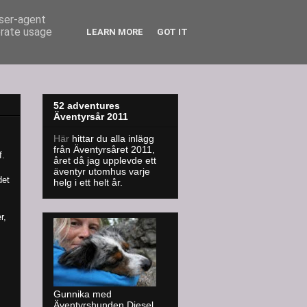
user-agent
erate usage
LEARN MORE
GOT IT
52 adventures
Äventyrsår 2011
Här
hittar du alla inlägg
från Äventyrsåret 2011,
f.
året då jag upplevde ett
äventyr utomhus varje
det
helg i ett helt år.
r,
Gunnika med
Äventyrshunden Diesel