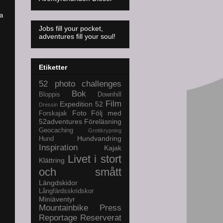
ra
Jobs fill your pocket,
adventures fill your soul!
Etiketter
52 photo challenges
Bok
Bloppis
Downhill
Film
Expedition 52
Dressin
Foto
Följ med
Forskajak
52adventures
Föreläsning
Geocaching
Grottkrypning
Hundvandring
Hund
Inspiration
Kajak
Livet i stort
Klättring
och smått
Längdskidor
Långfärdsskridskor
Miniäventyr
Mountainbike
Press
Reportage
Reserverat