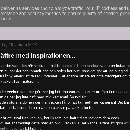
deliver its services and to analyze traffic. Your IP address and 
formance and security metrics to ensure quality of service, gen
abuse.
rdag 18 januari 2014
ättre med inspirationen...
.har det varit den här veckan i mitt fotoprojekt.
Förra veckan
var ju en katastro
n nu har det har kommit snö och solen har lyst, bara det gör att jag blir glad
h får ny energi att ta tag i fotandet. Det är som lättare att hitta fotoobjekt om 
 vackert ljus i naturen...
der veckan som har gått har jag haft massor av chanser att fota fina scenarie
n då har jag inte haft med mig kameran! Så typiskt...
 den stora lärdomen den här veckan får bli att
ta med mig kameran!
Det blir
ttare att ta bilder då när naturen bjussar på vackra fonter.
r är ett urval från veckan, har liksom inte haft tid att redigera dem dock.
it, det är stressigt detta med en bild i veckan..! Det känns lättare att göra
ett
entyr i veckan
faktiskt...