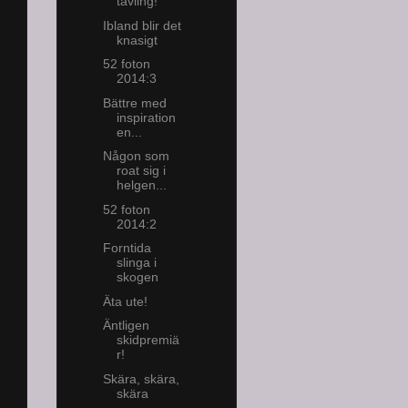
tävling!
Ibland blir det
knasigt
52 foton
2014:3
Bättre med
inspiration
en...
Någon som
roat sig i
helgen...
52 foton
2014:2
Forntida
slinga i
skogen
Äta ute!
Äntligen
skidpremiä
r!
Skära, skära,
skära