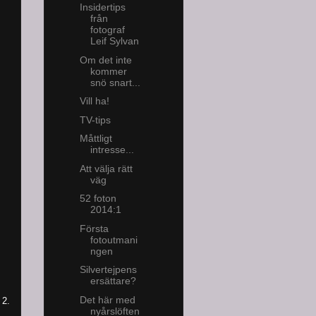
Insidertips
från
fotograf
Leif Sylvan
Om det inte
kommer
snö snart...
Vill ha!
TV-tips
Måttligt
intresse...
Att välja rätt
väg
52 foton
2014:1
Första
fotoutmani
ngen
Silvertejpens
ersättare?
Det här med
 2.
nyårslöften