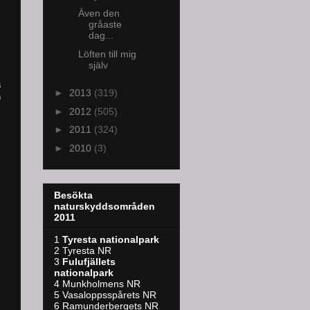
Även den
gråaste
dag...
Löften till mig
själv
a
►
2013
(319)
n
►
2012
(505)
►
2011
(324)
►
2010
(3)
Besökta
naturskyddsområden
2011
1
Tyresta nationalpark
2 Tyresta NR
3
Fulufjällets
nationalpark
4 Munkholmens NR
5 Vasaloppsspårets NR
6 Ramunderbergets NR