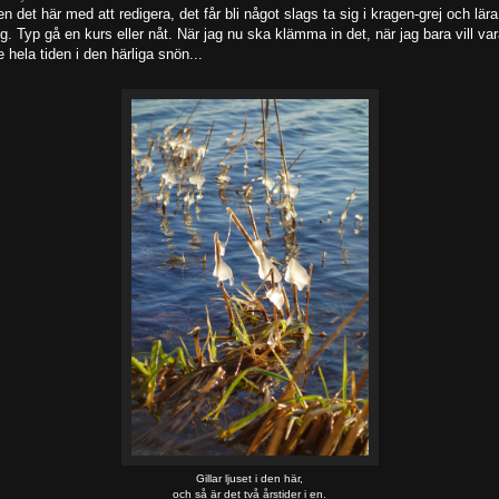
n det här med att redigera, det får bli något slags ta sig i kragen-grej och lära
g. Typ gå en kurs eller nåt. När jag nu ska klämma in det, när jag bara vill va
e hela tiden i den härliga snön...
Gillar ljuset i den här,
och så är det två årstider i en.