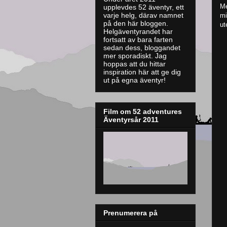
Me
upplevdes 52 äventyr, ett
varje helg, därav namnet
mi
på den här bloggen.
ut
Helgäventyrandet har
fortsatt av bara farten
sedan dess, bloggandet
mer sporadiskt. J
ag
hoppas att du hittar
inspiration här att ge dig
ut på egna äventyr!
Film om 52 adventures
Äventyrsår 2011
Prenumerera på