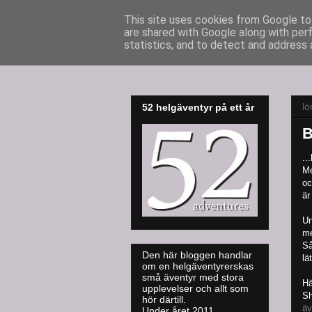
This site uses cookies from Google to 
are shared with Google along with per
52adventures
statistics, and to detect and address 
lö
52 helgäventyr på ett år
B
..
Me
oc
är
Un
me
Så
Den här bloggen handlar
lä
om en helgäventyrerskas
små äventyr med stora
Hä
upplevelser och allt som
Sh
hör därtill.
äv
Under året 2011