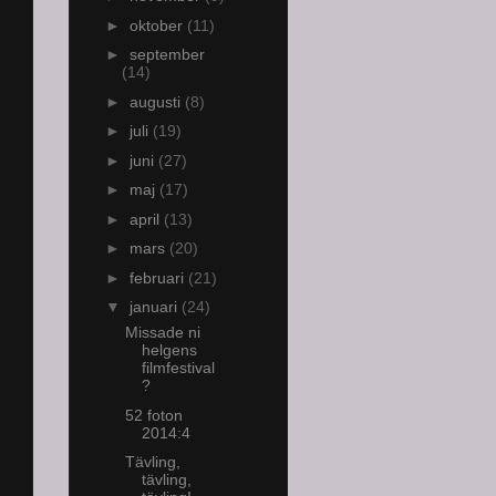
►
oktober
(11)
►
september
(14)
►
augusti
(8)
►
juli
(19)
►
juni
(27)
►
maj
(17)
►
april
(13)
►
mars
(20)
►
februari
(21)
▼
januari
(24)
Missade ni
helgens
filmfestival
?
52 foton
2014:4
Tävling,
tävling,