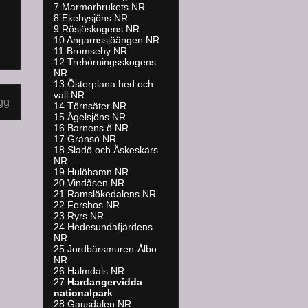
7 Marmorbrukets NR
8 Ekebysjöns NR
9 Rösjöskogens NR
10 Angarnssjöängen NR
11 Bromseby NR
12 Trehörningsskogens
NR
13 Österplana hed och
vall NR
gg
14 Törnsäter NR
15 Ågelsjöns NR
16 Barnens ö NR
17 Gränsö NR
18 Sladö och Äskeskärs
NR
19 Hulöhamn NR
20 Vindåsen NR
21 Ramslökedalens NR
22 Forsbos NR
23 Ryrs NR
24 Hedesundafjärdens
NR
25 Jordbärsmuren-Ålbo
NR
26 Halmdals NR
27
Hardangervidda
nationalpark
28 Gausdalen NR