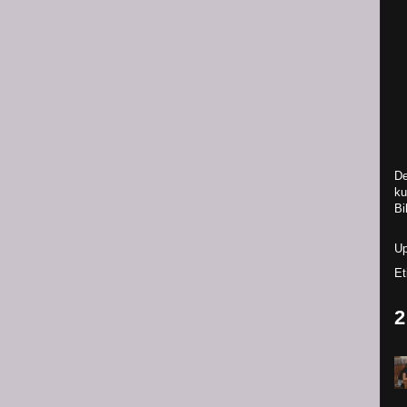
De
ku
Bi
Up
Et
2