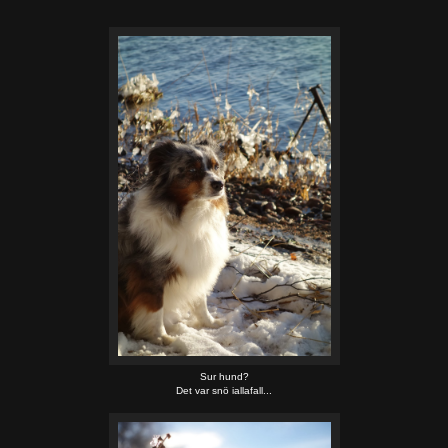
Sur hund?
Det var snö iallafall...