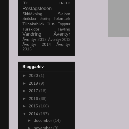
för natur
Roslagsleden
Skidåkning
Slalom
Telemark
Snöskor
Surfing
Tips
Tillbakablick
Topptur
Turskidor
Tävling
Vandring
Äventyr
Äventyr 2012
Äventyr 2013
Äventyr 2014
Äventyr
2015
Bloggarkiv
►
2020
(1)
►
2019
(9)
►
2017
(18)
►
2016
(68)
►
2015
(166)
▼
2014
(197)
►
december
(14)
►
november
(9)