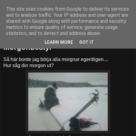
This site uses cookies from Google to deliver its services
52adventures
and to analyze traffic. Your IP address and user-agent are
shared with Google along with performance and security
metrics to ensure quality of service, generate usage
statistics, and to detect and address abuse.
onsdag 16 januari 2013
LEARN MORE
GOT IT
Morgonbestyr
Så här borde jag börja alla morgnar egentligen....
Hur såg din morgon ut?