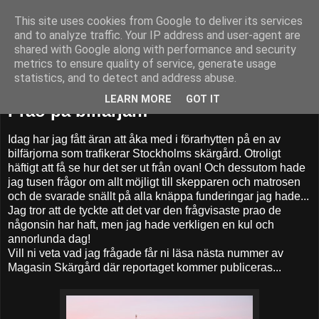
This site uses cookies from Google to deliver its services
52adventures
and to analyze traffic. Your IP address and user-agent are
shared with Google along with performance and security
metrics to ensure quality of service, generate usage
statistics, and to detect and address abuse.
fredag 25 januari 2013
LEARN MORE
GOT IT
Prao på bilfärjan!
Idag har jag fått äran att åka med i förarhytten på en av
bilfärjorna som trafikerar Stockholms skärgård. Otroligt
häftigt att få se hur det ser ut från ovan! Och dessutom hade
jag tusen frågor om allt möjligt till skepparen och matrosen
och de svarade snällt på alla knäppa funderingar jag hade...
Jag tror att de tyckte att det var den frågvisaste prao de
någonsin har haft, men jag hade verkligen en kul och
annorlunda dag!
Vill ni veta vad jag frågade får ni läsa nästa nummer av
Magasin Skärgård där reportaget kommer publiceras...