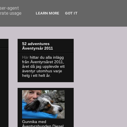
user-agent
erate usage
LEARN MORE
GOT IT
52 adventures
Äventyrsår 2011
Här
hittar du alla inlägg
från Äventyrsåret 2011,
året då jag upplevde ett
äventyr utomhus varje
helg i ett helt år.
Gunnika med
Äventyrshunden Diesel