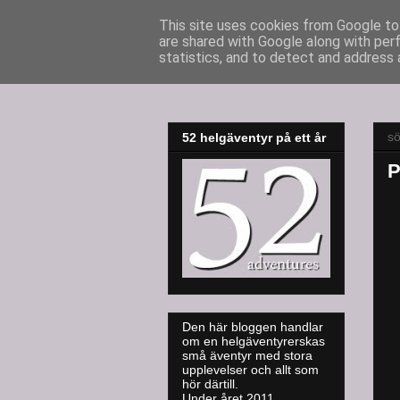
This site uses cookies from Google to 
are shared with Google along with per
52adventures
statistics, and to detect and address 
sö
52 helgäventyr på ett år
P
Den här bloggen handlar
om en helgäventyrerskas
små äventyr med stora
upplevelser och allt som
hör därtill.
Under året 2011