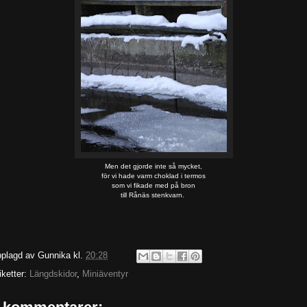
Men det gjorde inte så mycket,
för vi hade varm choklad i termos
som vi fikade med på bron
till Rånäs stenkvarn.
plagd av
Gunnika
kl.
20:28
iketter:
Längdskidor
,
Miniäventyr