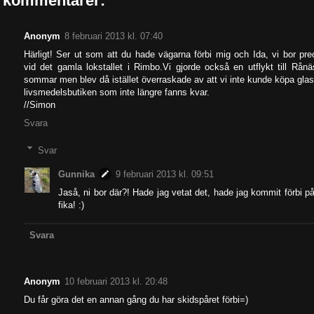
 kommentarer:
Anonym
8 februari 2013 kl. 07:40
Härligt! Ser ut som att du hade vägarna förbi mig och Ida, vi bor pre
vid det gamla lokstallet i Rimbo.Vi gjorde också en utflykt till Rånä
sommar men blev då istället överraskade av att vi inte kunde köpa glas
livsmedelsbutiken som inte längre fanns kvar.
//Simon
Svara
Svar
Gunnika
9 februari 2013 kl. 09:51
Jaså, ni bor där?! Hade jag vetat det, hade jag kommit förbi p
fika! :)
Svara
Anonym
10 februari 2013 kl. 20:48
Du får göra det en annan gång du har skidspåret förbi=)