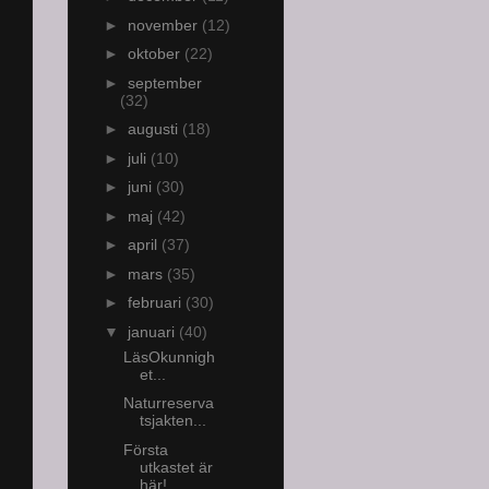
►
november
(12)
►
oktober
(22)
►
september
(32)
►
augusti
(18)
►
juli
(10)
►
juni
(30)
►
maj
(42)
►
april
(37)
►
mars
(35)
►
februari
(30)
▼
januari
(40)
LäsOkunnigh
et...
Naturreserva
tsjakten...
Första
utkastet är
här!