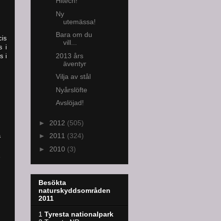
Hitech!
Ny
utemässa!
Bara om du
cis
vill...
s i
2013 års
s i
äventyr
Vilja av stål
Nyårslöfte
Avslöjad!
►
2012
(505)
►
2011
(324)
å
►
2010
(3)
Besökta
naturskyddsområden
2011
1
Tyresta nationalpark