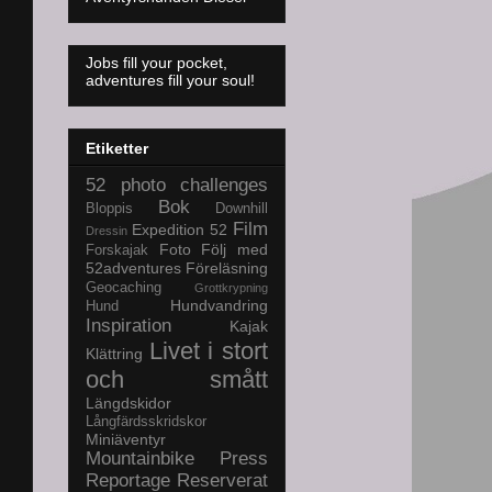
Jobs fill your pocket,
adventures fill your soul!
Etiketter
52 photo challenges
Bok
Bloppis
Downhill
Film
Expedition 52
Dressin
Foto
Följ med
Forskajak
52adventures
Föreläsning
Geocaching
Grottkrypning
Hundvandring
Hund
Inspiration
Kajak
Livet i stort
Klättring
och smått
Längdskidor
Långfärdsskridskor
Miniäventyr
Mountainbike
Press
Reportage
Reserverat