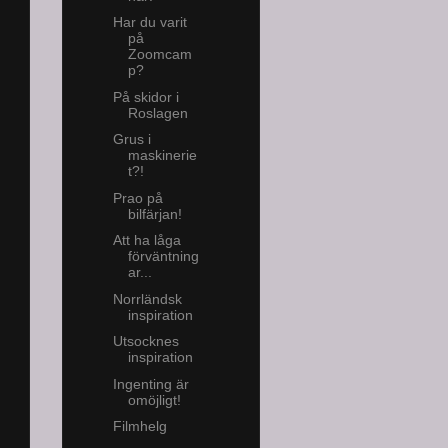
Har du varit
på
Zoomcam
p?
På skidor i
Roslagen
Grus i
maskinerie
t?!
Prao på
bilfärjan!
Att ha låga
förväntning
ar...
Norrländsk
inspiration
Utsocknes
inspiration
Ingenting är
omöjligt!
Filmhelg