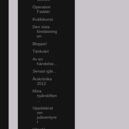
Operation
Fadder
Kvällskonst
Den sista
föreläsning
en
Bloppis!
Tänkvärt
Av en
händelse...
Senast igår...
Årskrönika
2012
Mina
nyårslöften
...
Uppdaterat
om
juläventyre
t