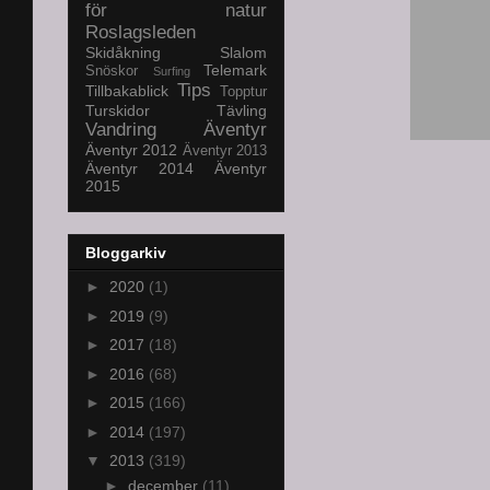
för natur
Roslagsleden
Skidåkning
Slalom
Telemark
Snöskor
Surfing
Tips
Tillbakablick
Topptur
Turskidor
Tävling
Vandring
Äventyr
Äventyr 2012
Äventyr 2013
Äventyr 2014
Äventyr
2015
Bloggarkiv
►
2020
(1)
►
2019
(9)
►
2017
(18)
►
2016
(68)
►
2015
(166)
►
2014
(197)
▼
2013
(319)
►
december
(11)