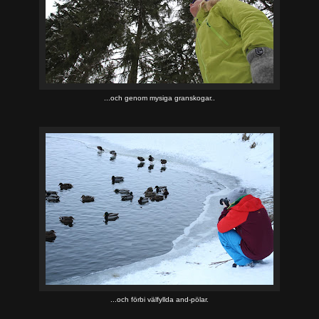
...och genom mysiga granskogar..
...och förbi välfyllda and-pölar.