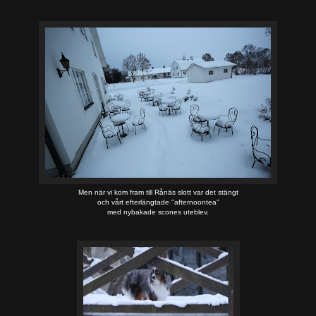
Men när vi kom fram till Rånäs slott var det stängt
och vårt efterlängtade "afternoontea"
med nybakade scones uteblev.