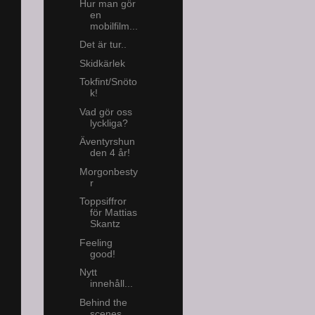
Hur man gör
en
mobilfilm...
Det är tur..
Skidkärlek
Tokfint/Snöto
k!
Vad gör oss
lyckliga?
Äventyrshun
den 4 år!
Morgonbesty
r
Toppsiffror
för Mattias
Skantz
Feeling
good!
Nytt
innehåll...
Behind the
scenes