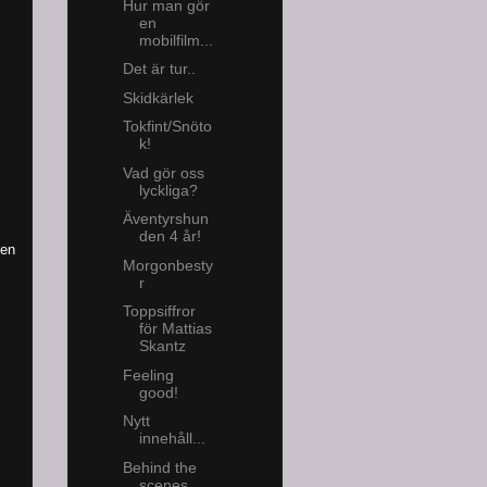
Hur man gör
en
mobilfilm...
Det är tur..
Skidkärlek
Tokfint/Snöto
k!
Vad gör oss
lyckliga?
Äventyrshun
den 4 år!
den
Morgonbesty
r
Toppsiffror
för Mattias
Skantz
Feeling
good!
Nytt
innehåll...
!
Behind the
scenes