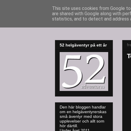
This site uses cookies from Google to 
are shared with Google along with per
52adventures
statistics, and to detect and address 
fr
52 helgäventyr på ett år
T
Den här bloggen handlar
om en helgäventyrerskas
små äventyr med stora
upplevelser och allt som
hör därtill.
Under året 2011