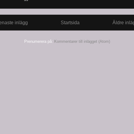
enaste inlägg
Startsida
Äldre inlä
Prenumerera på:
Kommentarer till inlägget (Atom)