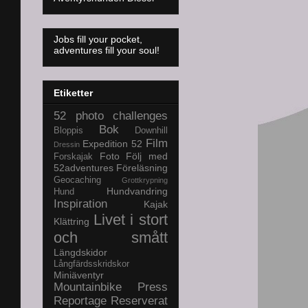
Jobs fill your pocket,
adventures fill your soul!
Etiketter
52 photo challenges
Bok
Bloppis
Downhill
Film
Expedition 52
Dressin
Foto
Följ med
Forskajak
52adventures
Föreläsning
Geocaching
Grottkrypning
Hundvandring
Hund
Inspiration
Kajak
Livet i stort
Klättring
och smått
Längdskidor
Långfärdsskridskor
Miniäventyr
Mountainbike
Press
Reportage
Reserverat