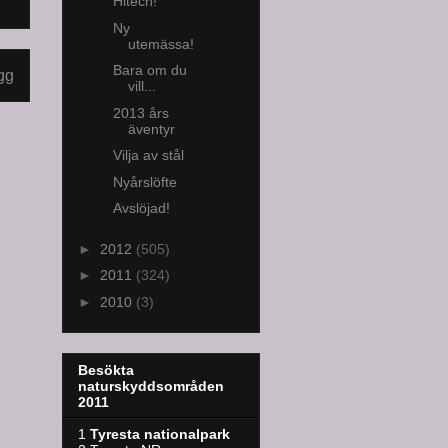
Hitech!
Ny
utemässa!
Bara om du
gg
vill...
2013 års
äventyr
Vilja av stål
Nyårslöfte
Avslöjad!
►
2012
(505)
►
2011
(324)
►
2010
(3)
Besökta
naturskyddsområden
2011
1
Tyresta nationalpark