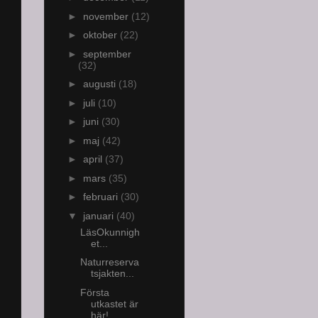
►
november
(12)
►
oktober
(22)
►
september
(32)
►
augusti
(18)
►
juli
(10)
►
juni
(30)
►
maj
(42)
►
april
(37)
►
mars
(35)
►
februari
(30)
▼
januari
(40)
LäsOkunnigh
et...
Naturreserva
tsjakten...
Första
utkastet är
här!