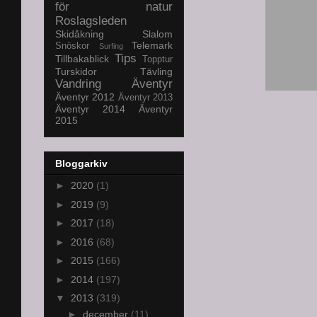
för natur
Roslagsleden
Skidåkning
Slalom
Telemark
Snöskor
Surfing
Tips
Tillbakablick
Topptur
Turskidor
Tävling
Vandring
Äventyr
Äventyr 2012
Äventyr 2013
Äventyr 2014
Äventyr
2015
Bloggarkiv
►
2020
(1)
►
2019
(9)
►
2017
(18)
►
2016
(68)
►
2015
(166)
►
2014
(197)
▼
2013
(319)
►
december
(11)