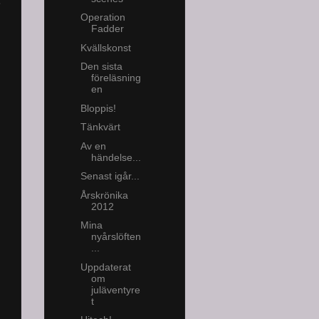
Operation
Fadder
Kvällskonst
Den sista
föreläsning
en
Bloppis!
Tänkvärt
Av en
händelse...
Senast igår...
Årskrönika
2012
Mina
nyårslöften
...
Uppdaterat
om
juläventyre
t