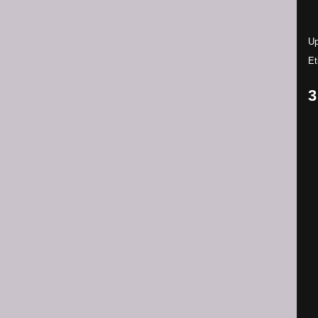
Up
Et
3