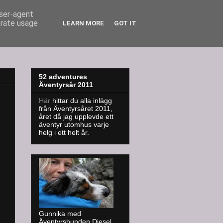
user-agent
erate usage
LEARN MORE
GOT IT
52 adventures
Äventyrsår 2011
Här
hittar du alla inlägg
från Äventyrsåret 2011,
året då jag upplevde ett
äventyr utomhus varje
helg i ett helt år.
Gunnika med
Äventyrshunden Diesel