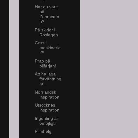
Har du varit
på
Zoomcam
p?
På skidor i
Roslagen
Grus i
maskinerie
t?!
Prao på
bilfärjan!
Att ha låga
förväntning
ar...
Norrländsk
inspiration
Utsocknes
inspiration
Ingenting är
omöjligt!
Filmhelg