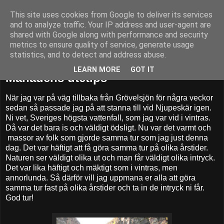
This site uses cookies from Google to deliver its services
52adventures
and to analyze traffic. Your IP address and user-agent are
shared with Google along with performance and security
metrics to ensure quality of service, generate usage
statistics, and to detect and address abuse.
torsdag 6 oktober 2011
LEARN MORE
GOT IT
Månadens utetips
När jag var på väg tillbaka från Grövelsjön för några veckor
sedan så passade jag på att stanna till vid Njupeskär igen.
Ni vet, Sveriges högsta vattenfall, som jag var vid i vintras.
Då var det bara is och väldigt ödsligt. Nu var det varmt och
massor av folk som gjorde samma tur som jag just denna
dag. Det var häftigt att få göra samma tur på olika årstider.
Naturen ser väldigt olika ut och man får väldigt olika intryck.
Det var lika häftigt och mäktigt som i vintras, men
annorlunda. Så därför vill jag uppmana er alla att göra
samma tur fast på olika årstider och ta in de intryck ni får.
God tur!