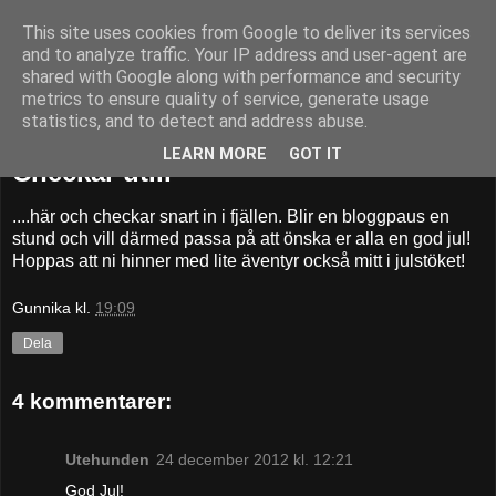
This site uses cookies from Google to deliver its services
52adventures
and to analyze traffic. Your IP address and user-agent are
shared with Google along with performance and security
metrics to ensure quality of service, generate usage
statistics, and to detect and address abuse.
lördag 22 december 2012
LEARN MORE
GOT IT
Checkar ut...
....här och checkar snart in i fjällen. Blir en bloggpaus en
stund och vill därmed passa på att önska er alla en god jul!
Hoppas att ni hinner med lite äventyr också mitt i julstöket!
Gunnika
kl.
19:09
Dela
4 kommentarer:
Utehunden
24 december 2012 kl. 12:21
God Jul!