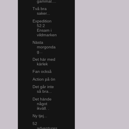
gammal....
Två bra
saker...
Expedition
52:2
Ensam i
vildmarken
Nästa
morgonda
g...
Det här med
kärlek
Fan också
Action på ön
Det går inte
så bra...
Det hände
något
ikväll. .
Ny tjej...
52
adventures