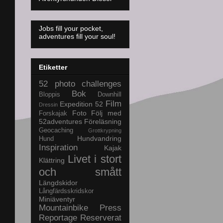
Jobs fill your pocket,
adventures fill your soul!
Etiketter
52 photo challenges
Bok
Bloppis
Downhill
Film
Expedition 52
Dressin
Foto
Följ med
Forskajak
52adventures
Föreläsning
Geocaching
Grottkrypning
Hundvandring
Hund
Inspiration
Kajak
Livet i stort
Klättring
och smått
Längdskidor
Långfärdsskridskor
Miniäventyr
Mountainbike
Press
Reportage
Reserverat