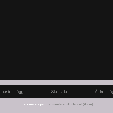
enaste inlägg
Startsida
Äldre inlä
Prenumerera på:
Kommentarer till inlägget (Atom)