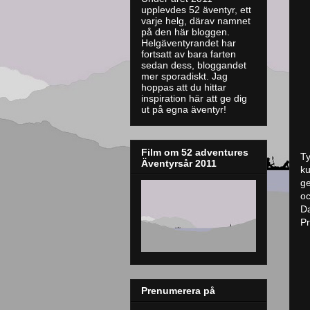
upplevdes 52 äventyr, ett
varje helg, därav namnet
på den här bloggen.
Helgäventyrandet har
fortsatt av bara farten
sedan dess, bloggandet
mer sporadiskt. J
ag
hoppas att du hittar
inspiration här att ge dig
ut på egna äventyr!
Film om 52 adventures
Ty
Äventyrsår 2011
ku
ge
oc
D
Pr
Prenumerera på