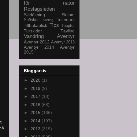
för natur
Roslagsleden
Skidåkning
Slalom
Telemark
Snöskor
Surfing
Tips
Tillbakablick
Topptur
Turskidor
Tävling
Vandring
Äventyr
Äventyr 2012
Äventyr 2013
Äventyr 2014
Äventyr
2015
Bloggarkiv
►
2020
(1)
►
2019
(9)
►
2017
(18)
►
2016
(68)
►
2015
(166)
►
2014
(197)
t
på
►
2013
(319)
▼
2012
(505)