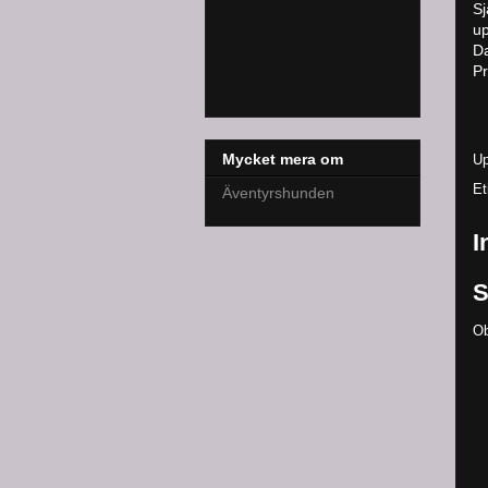
Sj
up
D
Pr
Mycket mera om
Up
Et
Äventyrshunden
I
S
Ob