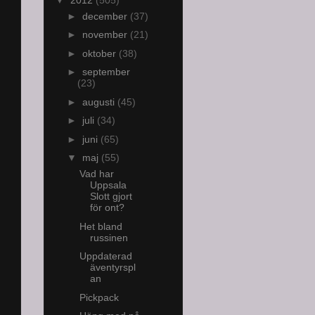
►
december
(37)
►
november
(21)
►
oktober
(38)
►
september
(23)
►
augusti
(45)
►
juli
(34)
►
juni
(65)
▼
maj
(55)
Vad har
Uppsala
Slott gjort
för ont?
Het bland
russinen
Uppdaterad
äventyrspl
an
Pickpack