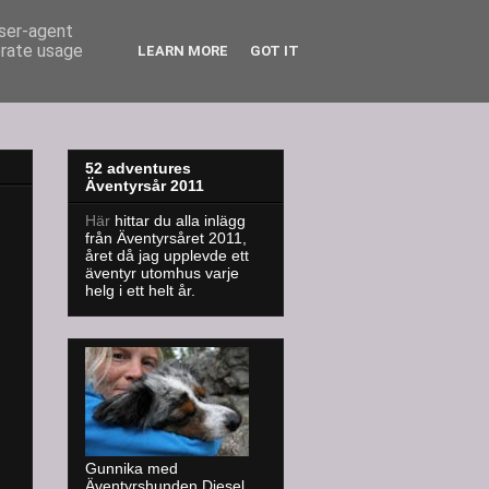
user-agent
erate usage
LEARN MORE
GOT IT
52 adventures
Äventyrsår 2011
Här
hittar du alla inlägg
från Äventyrsåret 2011,
året då jag upplevde ett
äventyr utomhus varje
helg i ett helt år.
Gunnika med
Äventyrshunden Diesel