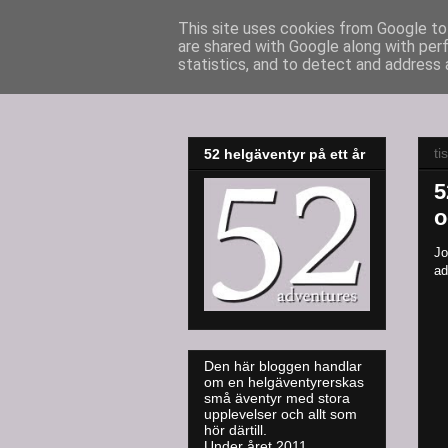
This site uses cookies from Google to 
are shared with Google along with per
52adventures
statistics, and to detect and address 
ti
52 helgäventyr på ett år
5
o
Jo
ad
Den här bloggen handlar
om en helgäventyrerskas
små äventyr med stora
upplevelser och allt som
hör därtill.
Under året 2011