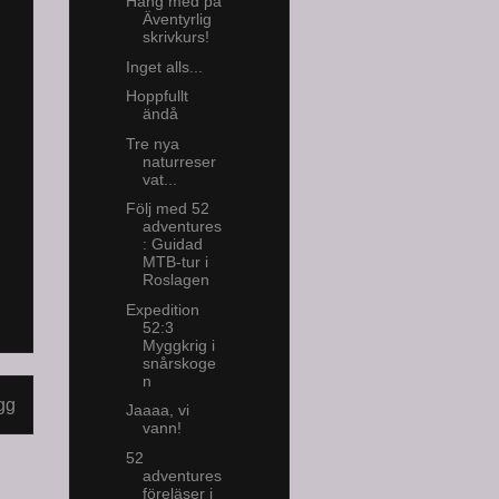
Häng med på
Äventyrlig
skrivkurs!
Inget alls...
Hoppfullt
ändå
Tre nya
naturreser
vat...
Följ med 52
adventures
: Guidad
MTB-tur i
Roslagen
Expedition
52:3
Myggkrig i
snårskoge
n
gg
Jaaaa, vi
vann!
52
adventures
föreläser i