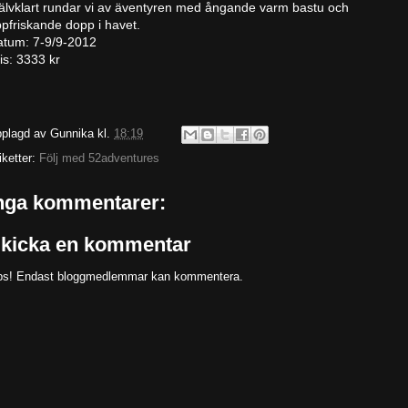
älvklart rundar vi av äventyren med ångande varm bastu och
pfriskande dopp i havet.
atum: 7-9/9-2012
is: 3333 kr
plagd av
Gunnika
kl.
18:19
iketter:
Följ med 52adventures
nga kommentarer:
kicka en kommentar
s! Endast bloggmedlemmar kan kommentera.