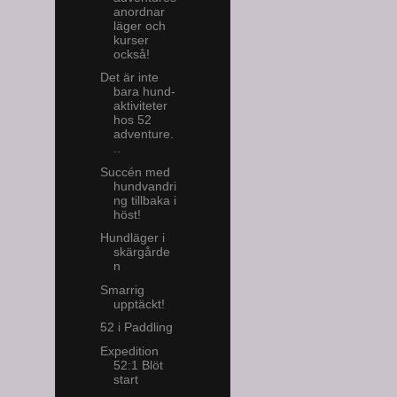
anordnar
läger och
kurser
också!
Det är inte
bara hund-
aktiviteter
hos 52
adventure.
..
Succén med
hundvandri
ng tillbaka i
höst!
Hundläger i
skärgårde
n
Smarrig
upptäckt!
52 i Paddling
Expedition
52:1 Blöt
start