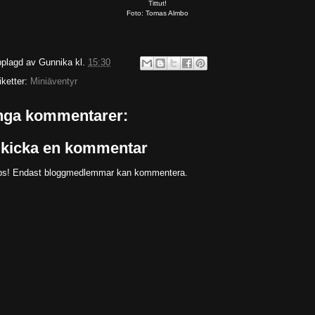
Tittut!
Foto: Tomas Almbo
plagd av
Gunnika
kl.
15:30
iketter:
Miniäventyr
nga kommentarer:
kicka en kommentar
s! Endast bloggmedlemmar kan kommentera.