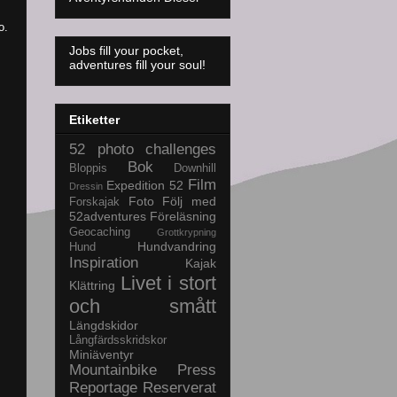
bo.
Jobs fill your pocket,
adventures fill your soul!
Etiketter
52 photo challenges
Bok
Bloppis
Downhill
Film
Expedition 52
Dressin
Foto
Följ med
Forskajak
52adventures
Föreläsning
Geocaching
Grottkrypning
Hundvandring
Hund
Inspiration
Kajak
Livet i stort
Klättring
och smått
Längdskidor
Långfärdsskridskor
Miniäventyr
Mountainbike
Press
Reportage
Reserverat