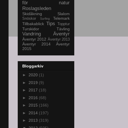
för natur
Roslagsleden
Skidåkning
Slalom
Telemark
Snöskor
Surfing
Tips
Tillbakablick
Topptur
Turskidor
Tävling
Vandring
Äventyr
Äventyr 2012
Äventyr 2013
Äventyr 2014
Äventyr
2015
Bloggarkiv
►
2020
(1)
►
2019
(9)
►
2017
(18)
►
2016
(68)
►
2015
(166)
►
2014
(197)
►
2013
(319)
▼
2012
(505)