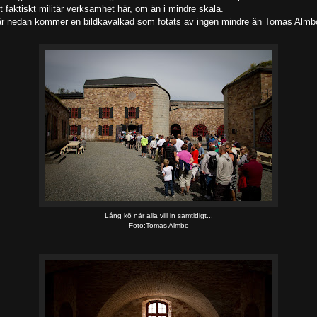
t faktiskt militär verksamhet här, om än i mindre skala.
r nedan kommer en bildkavalkad som fotats av ingen mindre än Tomas Alm
Lång kö när alla vill in samtidigt...
Foto:Tomas Almbo