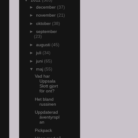
►
december
(37)
►
november
(21)
►
oktober
(38)
►
september
(23)
►
augusti
(45)
►
juli
(34)
►
juni
(65)
▼
maj
(55)
Vad har
Uppsala
Slott gjort
för ont?
Het bland
russinen
Uppdaterad
äventyrspl
an
Pickpack