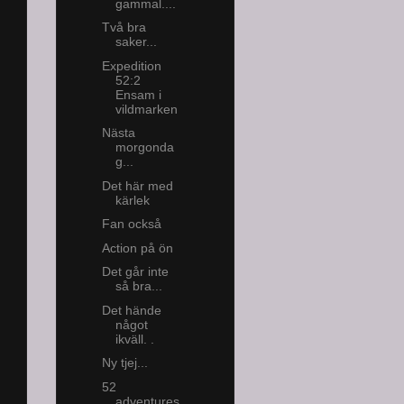
gammal....
Två bra
saker...
Expedition
52:2
Ensam i
vildmarken
Nästa
morgonda
g...
Det här med
kärlek
Fan också
Action på ön
Det går inte
så bra...
Det hände
något
ikväll. .
Ny tjej...
52
adventures