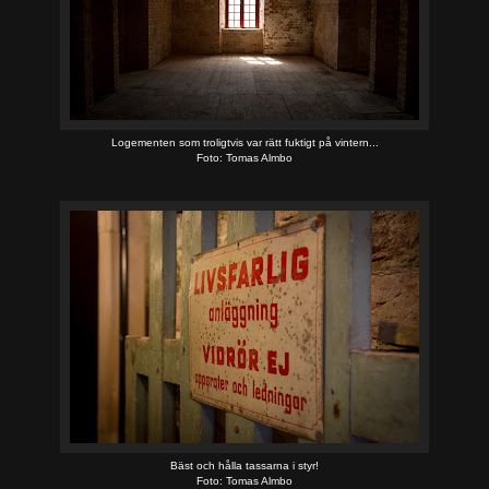
Logementen som troligtvis var rätt fuktigt på vintern...
Foto: Tomas Almbo
Bäst och hålla tassarna i styr!
Foto: Tomas Almbo