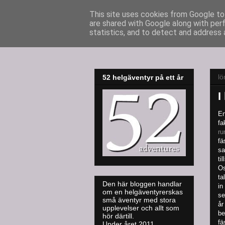
This site uses cookies from Google to 
are shared with Google along with per
52adventures
statistics, and to detect and address 
lö
52 helgäventyr på ett år
I
En
fa
r
fä
sa
ti
Os
ta
Den här bloggen handlar
in
om en helgäventyrerskas
se
små äventyr med stora
år
upplevelser och allt som
be
hör därtill.
fä
Under året 2011