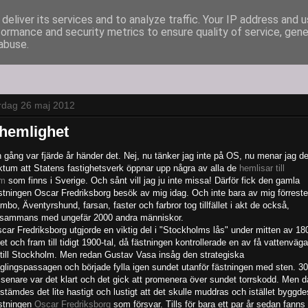
deliver its services and to analyze traffic. Your IP address and 
formance and security metrics to ensure quality of service, gen
abuse.
rdag 26 maj 2012
 hemlighet
 gång var fjärde år händer det. Nej, nu tänker jag inte på OS, nu menar jag de
ktum att Statens fastighetsverk öppnar upp några av alla de
hemlisar till
um
som finns i Sverige. Och sånt vill jag ju inte missa! Därför fick den gamla
stningen Oscar Fredriksborg besök av mig idag. Och inte bara av mig förreste
mbo, Äventyrshund, farsan, faster och farbror tog tillfället i akt de också,
llsammans med ungefär 2000 andra människor.
car Fredriksborg utgjorde en viktig del i "Stockholms lås" under mitten av 18
let och fram till tidigt 1900-tal, då fästningen kontrollerade en av få vattenväga
 till Stockholm. Men redan Gustav Vasa insåg den strategiska
glingspassagen och började fylla igen sundet utanför fästningen med sten. 3
 senare var det klart och det gick att promenera över sundet torrskodd. Men d
stämdes det lite hastigt och lustigt att det skulle muddras och istället byggde
stningen
Oscar Fredriksborg
som försvar. Tills för bara ett par år sedan fanns