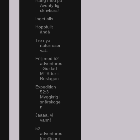
Häng med på
Äventyrlig
skrivkurs!
Inget alls...
Hoppfullt
ändå
Tre nya
naturreser
vat...
Följ med 52
adventures
: Guidad
MTB-tur i
Roslagen
Expedition
52:3
Myggkrig i
snårskoge
n
Jaaaa, vi
vann!
52
adventures
föreläser i