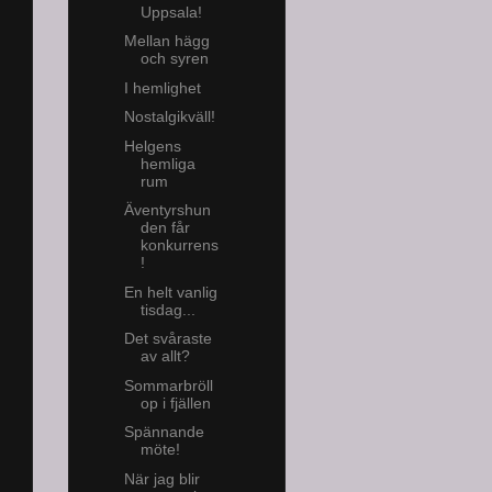
Uppsala!
Mellan hägg
och syren
I hemlighet
Nostalgikväll!
Helgens
hemliga
rum
Äventyrshun
den får
konkurrens
!
En helt vanlig
tisdag...
Det svåraste
av allt?
Sommarbröll
op i fjällen
Spännande
möte!
När jag blir