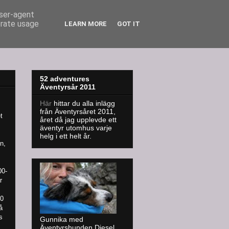
user-agent
erate usage
LEARN MORE
GOT IT
52 adventures
Äventyrsår 2011
Här
hittar du alla inlägg
från Äventyrsåret 2011,
t
året då jag upplevde ett
äventyr utomhus varje
helg i ett helt år.
n,
00-
r
00
å
s
Gunnika med
Äventyrshunden Diesel