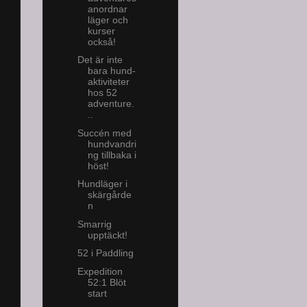
anordnar
läger och
kurser
också!
Det är inte
bara hund-
aktiviteter
hos 52
adventure.
..
Succén med
hundvandri
ng tillbaka i
höst!
Hundläger i
skärgårde
n
Smarrig
upptäckt!
52 i Paddling
Expedition
52:1 Blöt
start