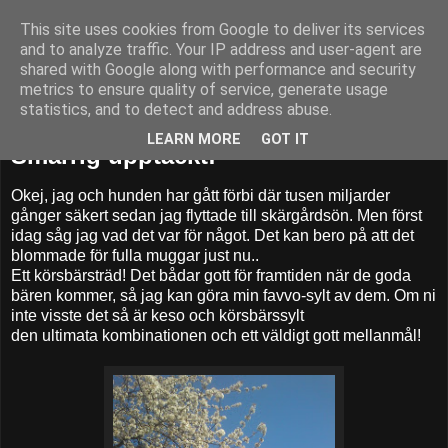
This site uses cookies from Google to deliver its services
52adventures
and to analyze traffic. Your IP address and user-agent are
shared with Google along with performance and security
metrics to ensure quality of service, generate usage
statistics, and to detect and address abuse.
tisdag 15 maj 2012
LEARN MORE
GOT IT
Smarrig upptäckt!
Okej, jag och hunden har gått förbi där tusen miljarder
gånger säkert sedan jag flyttade till skärgårdsön. Men först
idag såg jag vad det var för något. Det kan bero på att det
blommade för fulla muggar just nu..
Ett körsbärsträd! Det bådar gott för framtiden när de goda
bären kommer, så jag kan göra min favvo-sylt av dem. Om ni
inte visste det så är keso och körsbärssylt
den ultimata kombinationen och ett väldigt gott mellanmål!