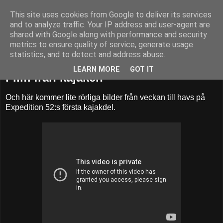
This site uses cookies from Google to deliver its services
52adventures
and to analyze traffic. Your IP address and user-agent are
shared with Google along with performance and security
metrics to ensure quality of service, generate usage
statistics, and to detect and address abuse.
tisdag 10 juli 2012
LEARN MORE
GOT IT
Film från kajaken
Och här kommer lite rörliga bilder från veckan till havs på
Expedition 52:s första kajakdel.