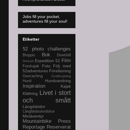
Jobs fill your pocket,
adventures fill your soul!
Etiketter
52 photo challenges
Bok
Bloppis
Downhill
Film
Expedition 52
Dressin
Foto
Följ med
Forskajak
52adventures
Föreläsning
Geocaching
Grottkrypning
Hundvandring
Hund
Inspiration
Kajak
Livet i stort
Klättring
och smått
Längdskidor
Långfärdsskridskor
Miniäventyr
Mountainbike
Press
Reportage
Reserverat