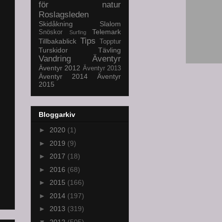
för natur
Roslagsleden
Skidåkning
Slalom
Telemark
Snöskor
Surfing
Tips
Tillbakablick
Topptur
Turskidor
Tävling
Vandring
Äventyr
Äventyr 2012
Äventyr 2013
Äventyr 2014
Äventyr
2015
Bloggarkiv
►
2020
(1)
►
2019
(9)
►
2017
(18)
►
2016
(68)
►
2015
(166)
►
2014
(197)
►
2013
(319)
▼
2012
(505)