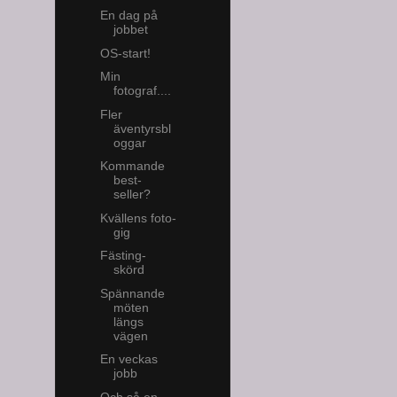
En dag på
jobbet
OS-start!
Min
fotograf....
Fler
äventyrsbl
oggar
Kommande
best-
seller?
Kvällens foto-
gig
Fästing-
skörd
Spännande
möten
längs
vägen
En veckas
jobb
Och så en