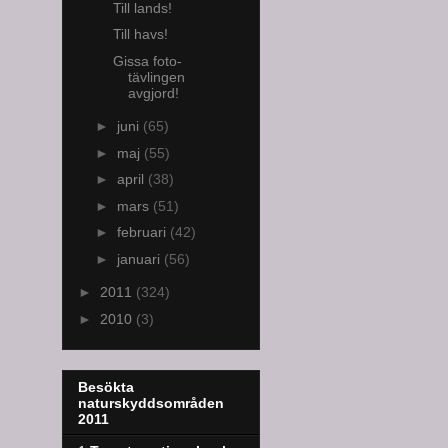
Till lands!
Till havs!
Gissa foto-
tävlingen
avgjord!
►
juni
(65)
►
maj
(55)
►
april
(38)
►
mars
(51)
►
februari
(42)
►
januari
(56)
►
2011
(324)
►
2010
(3)
Besökta
naturskyddsområden
2011