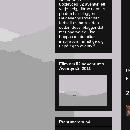
upplevdes 52 äventyr, ett
varje helg, därav namnet
på den här bloggen.
Helgäventyrandet har
fortsatt av bara farten
sedan dess, bloggandet
mer sporadiskt. J
ag
hoppas att du hittar
inspiration här att ge dig
ut på egna äventyr!
Film om 52 adventures
Äventyrsår 2011
Up
Et
2
Prenumerera på