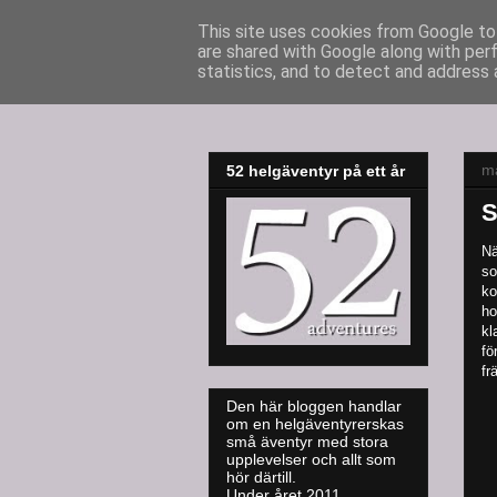
This site uses cookies from Google to 
are shared with Google along with per
52adventures
statistics, and to detect and address 
må
52 helgäventyr på ett år
S
Nä
so
ko
ho
kl
fö
fr
Den här bloggen handlar
om en helgäventyrerskas
små äventyr med stora
upplevelser och allt som
hör därtill.
Under året 2011