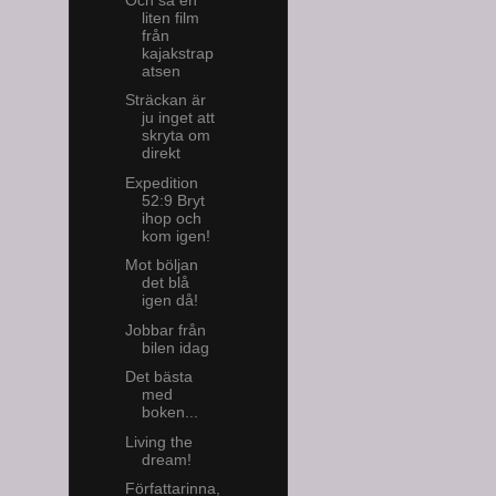
liten film
från
kajakstrap
atsen
Sträckan är
ju inget att
skryta om
direkt
Expedition
52:9 Bryt
ihop och
kom igen!
Mot böljan
det blå
igen då!
Jobbar från
bilen idag
Det bästa
med
boken...
Living the
dream!
Författarinna,