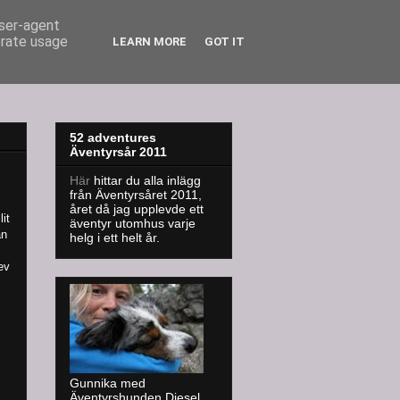
user-agent
erate usage
LEARN MORE
GOT IT
52 adventures
Äventyrsår 2011
Här
hittar du alla inlägg
från Äventyrsåret 2011,
året då jag upplevde ett
it
äventyr utomhus varje
ån
helg i ett helt år.
ev
Gunnika med
Äventyrshunden Diesel