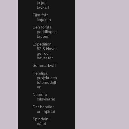
jo jag
tackar!
Film från
kajaken
Den första
paddlingse
tappen
Expedition
52:8 Havet
ger och
havet tar
Sommarkväll
Hemliga
projekt och
fotomodell
er
Numera
bildvisare!
Det handlar
om hjärtat
Spindeln i
nätet