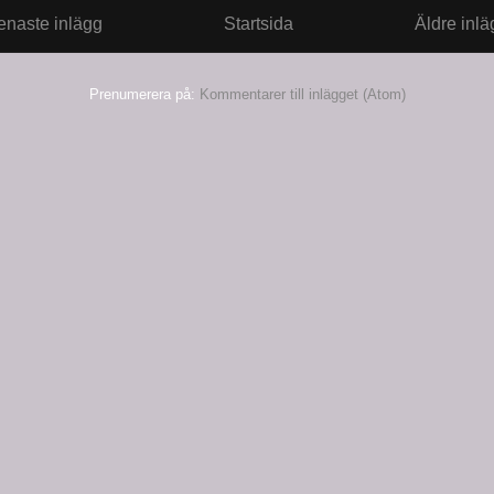
enaste inlägg
Startsida
Äldre inlä
Prenumerera på:
Kommentarer till inlägget (Atom)