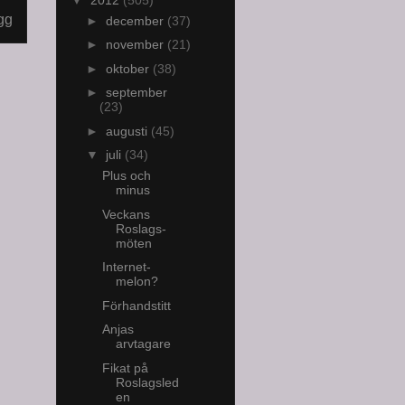
gg
►
december
(37)
►
november
(21)
►
oktober
(38)
►
september
(23)
►
augusti
(45)
▼
juli
(34)
Plus och
minus
Veckans
Roslags-
möten
Internet-
melon?
Förhandstitt
Anjas
arvtagare
Fikat på
Roslagsled
en