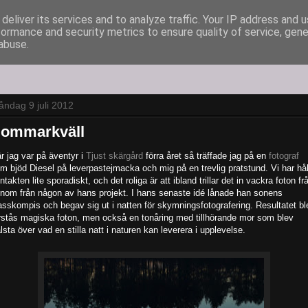
deliver its services and to analyze traffic. Your IP address and 
formance and security metrics to ensure quality of service, gen
abuse.
ndag 9 juli 2012
ommarkväll
r jag var på äventyr i
Tjust skärgård
förra året så träffade jag på en
fotograf
m bjöd Diesel på leverpastejmacka och mig på en trevlig pratstund. Vi har håll
ntakten lite sporadiskt, och det roliga är att ibland trillar det in vackra foton fr
nom från någon av hans projekt. I hans senaste idé lånade han sonens
asskompis och begav sig ut i natten för skymningsfotografering. Resultatet bl
rstås magiska foton, men också en tonåring med tillhörande mor som blev
älsta över vad en stilla natt i naturen kan leverera i upplevelse.