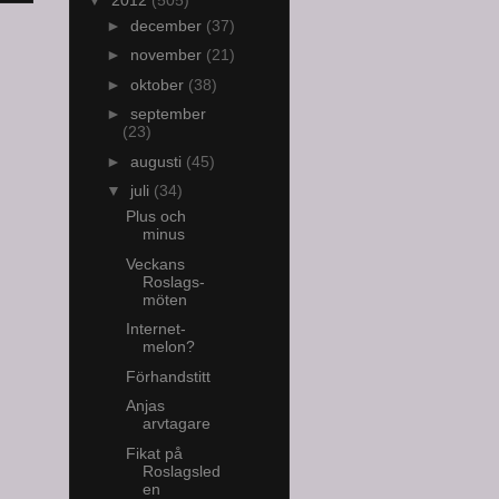
►
december
(37)
►
november
(21)
►
oktober
(38)
►
september
(23)
►
augusti
(45)
▼
juli
(34)
Plus och
minus
Veckans
Roslags-
möten
Internet-
melon?
Förhandstitt
Anjas
arvtagare
Fikat på
Roslagsled
en