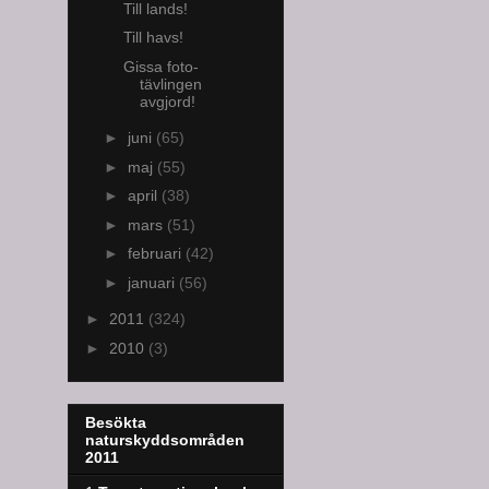
Till lands!
Till havs!
Gissa foto-
tävlingen
avgjord!
►
juni
(65)
►
maj
(55)
►
april
(38)
►
mars
(51)
►
februari
(42)
►
januari
(56)
►
2011
(324)
►
2010
(3)
Besökta
naturskyddsområden
2011