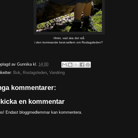
Hmm, vad ska det stå
i den kommande best-sellern om Roslagsleden?
plagd av
Gunnika
kl.
14:00
iketter:
Bok
,
Roslagsleden
,
Vandring
nga kommentarer:
kicka en kommentar
s! Endast bloggmedlemmar kan kommentera.