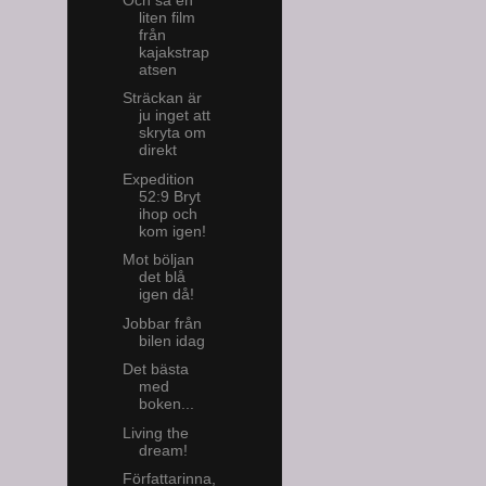
liten film
från
kajakstrap
atsen
Sträckan är
ju inget att
skryta om
direkt
Expedition
52:9 Bryt
ihop och
kom igen!
Mot böljan
det blå
igen då!
Jobbar från
bilen idag
Det bästa
med
boken...
Living the
dream!
Författarinna,