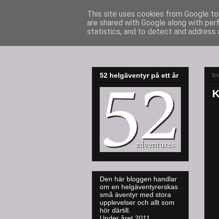
This site uses cookies from Google to 
are shared with Google along with per
52adventures
statistics, and to detect and address 
to
52 helgäventyr på ett år
K
Den här bloggen handlar
om en helgäventyrerskas
små äventyr med stora
upplevelser och allt som
hör därtill.
Under året 2011