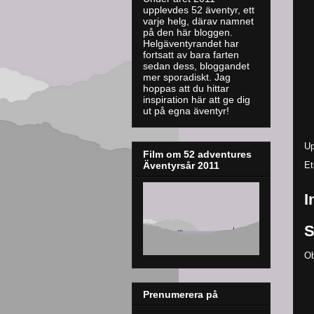
upplevdes 52 äventyr, ett
varje helg, därav namnet
på den här bloggen.
Helgäventyrandet har
fortsatt av bara farten
sedan dess, bloggandet
mer sporadiskt. J
ag
hoppas att du hittar
inspiration här att ge dig
ut på egna äventyr!
Up
Film om 52 adventures
Et
Äventyrsår 2011
I
S
Ob
Prenumerera på