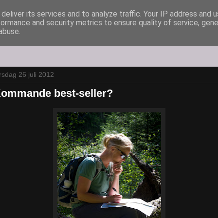
deliver its services and to analyze traffic. Your IP address and 
formance and security metrics to ensure quality of service, gen
abuse.
rsdag 26 juli 2012
ommande best-seller?