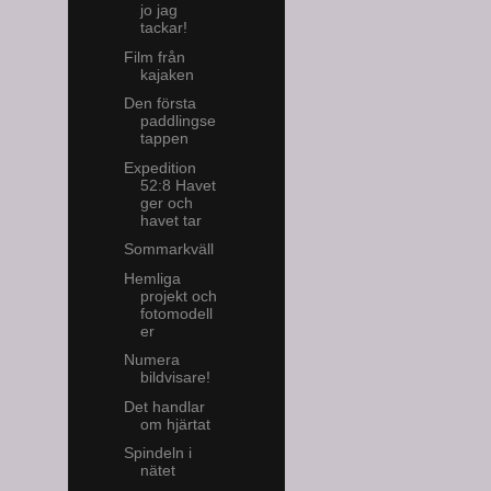
jo jag
tackar!
Film från
kajaken
Den första
paddlingse
tappen
Expedition
52:8 Havet
ger och
havet tar
Sommarkväll
Hemliga
projekt och
fotomodell
er
Numera
bildvisare!
Det handlar
om hjärtat
Spindeln i
nätet