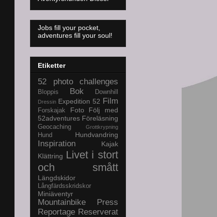
Jobs fill your pocket,
adventures fill your soul!
Etiketter
52 photo challenges
Bok
Bloppis
Downhill
Film
Expedition 52
Dressin
Foto
Följ med
Forskajak
52adventures
Föreläsning
Geocaching
Grottkrypning
Hundvandring
Hund
Inspiration
Kajak
Livet i stort
Klättring
och smått
Längdskidor
Långfärdsskridskor
Miniäventyr
Mountainbike
Press
Reportage
Reserverat