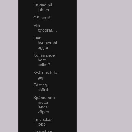
En dag på
jobbet
OS-start!
Min
fotograf....
Fler
äventyrsbl
oggar
Kommande
best-
seller?
Kvällens foto-
gig
Fästing-
skörd
Spännande
möten
längs
vägen
En veckas
jobb
Och så en