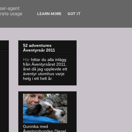
user-agent
erate usage
LEARN MORE
GOT IT
52 adventures
Äventyrsår 2011
Här
hittar du alla inlägg
från Äventyrsåret 2011,
året då jag upplevde ett
äventyr utomhus varje
helg i ett helt år.
Gunnika med
Äventyrshunden Diesel