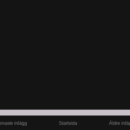
enaste inlägg
Startsida
Äldre inlä