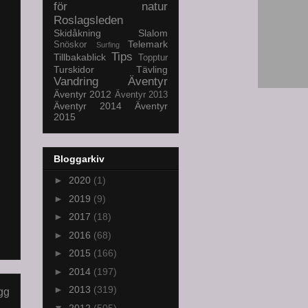
för natur
Roslagsleden
Skidåkning
Slalom
Telemark
Snöskor
Surfing
Tips
Tillbakablick
Topptur
Turskidor
Tävling
Vandring
Äventyr
Äventyr 2012
Äventyr 2013
Äventyr 2014
Äventyr
2015
Bloggarkiv
►
2020
(1)
►
2019
(9)
►
2017
(18)
►
2016
(68)
►
2015
(166)
►
2014
(197)
►
2013
(319)
gg
▼
2012
(505)