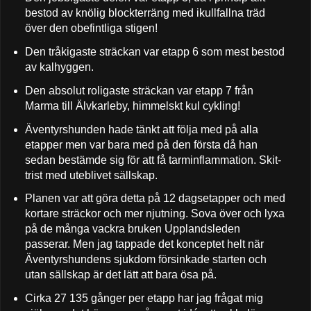
bestod av knölig blockterräng med ikullfallna träd
över den obefintliga stigen!
Den tråkigaste sträckan var etapp 6 som mest bestod
av kalhyggen.
Den absolut roligaste sträckan var etapp 7 från
Marma till Älvkarleby, himmelskt kul cykling!
Äventyrshunden hade tänkt att följa med på alla
etapper men var bara med på den första då han
sedan bestämde sig för att få tarminflammation. Skit-
trist med uteblivet sällskap.
Planen var att göra detta på 12 dagsetapper och med
kortare sträckor och mer njutning. Sova över och lyxa
på de många vackra bruken Upplandsleden
passerar. Men jag tappade det konceptet helt när
Äventyrshundens sjukdom försinkade starten och
utan sällskap är det lätt att bara ösa på.
Cirka 27 135 gånger per etapp har jag frågat mig