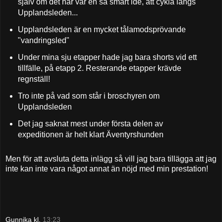
själv om det här var en så smart idé, att cykla längs
Upplandsleden...
Upplandsleden är en mycket tålamodsprövande
"vandringsled"
Under mina sju etapper hade jag bara shorts vid ett
tillfälle, på etapp 2. Resterande etapper krävde
regnställ!
Tro inte på vad som står i broschyren om
Upplandsleden
Det jag saknat mest under första delen av
expeditionen är helt klart Äventyrshunden
Men för att avsluta detta inlägg så vill jag bara tillägga att jag
inte kan inte vara något annat än nöjd med min prestation!
Gunnika
kl.
13:23