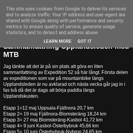
This site uses cookies from Google to deliver its services
52adventures
and to analyze traffic. Your IP address and user-agent are
shared with Google along with performance and security
metrics to ensure quality of service, generate usage
statistics, and to detect and address abuse.
söndag 24 juni 2012
LEARN MORE
GOT IT
Sammanfattning Upplandsleden med
MTB
Jag tänkte att det är på sin plats att göra en liten
sammanfattning av Expedition 52 så här långt. Första delen
av expeditionen som var på mountainbike längs
Upplandsleden är nu avklarad och nästa vecka går jag in i
fas två då det är dags att börja paddla längs
Upplandskusten.
Etapp 1=12 maj Uppsala-Fjällnora 20,7 km
Etapp 2= 19 maj Fjällnora-Blomsteräng 18,24 km
Etapp 3= 27 maj Blomsteräng-Kasbol 41,72 km
Etapp 4= 9 juni Kasbol-Österbybruk 45,66 km
Etapp 5= 10 juni Österbybruk-Nybron 24,65 km