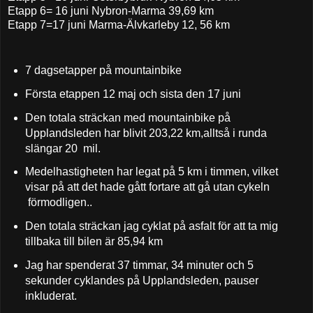
Etapp 6= 16 juni Nybron-Marma 39,69 km
Etapp 7=17 juni Marma-Älvkarleby 12, 56 km
7 dagsetapper på mountainbike
Första etappen 12 maj och sista den 17 juni
Den totala sträckan med mountainbike på
Upplandsleden har blivit 203,22 km,alltså i runda
slängar 20 mil.
Medelhastigheten har legat på 5 km i timmen, vilket
visar på att det hade gått fortare att gå utan cykeln
förmodligen..
Den totala sträckan jag cyklat på asfalt för att ta mig
tillbaka till bilen är 85,94 km
Jag har spenderat 37 timmar, 34 minuter och 5
sekunder cyklandes på Upplandsleden, pauser
inkluderat.