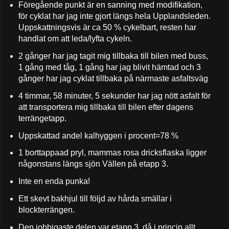
Föregående punkt är en sanning med modifikation,
för cyklat har jag inte gjort längs hela Upplandsleden.
Uppskattningsvis är ca 50 % cykelbart, resten har
handlat om att leda/lyfta cykeln.
2 gånger har jag tagit mig tillbaka till bilen med buss,
1 gång med tåg, 1 gång har jag blivit hämtad och 3
gånger har jag cyklat tillbaka på närmaste asfaltsväg
4 timmar, 58 minuter, 5 sekunder har jag nött asfalt för
att transportera mig tillbaka till bilen efter dagens
terrängetapp.
Uppskattad andel kalhyggen i procent=78 %
1 borttappaad pryl, mammas rosa dricksflaska ligger
någonstans längs sjön Vällen på etapp 3.
Inte en enda punka!
Ett skevt bakhjul till följd av hårda smällar i
blockterrängen.
Den jobbigaste delen var etapp 3, då i princip allt